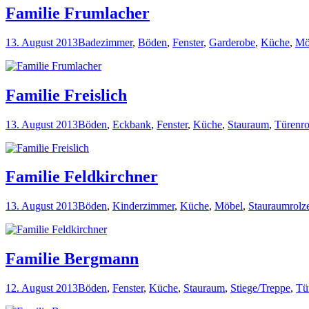
Familie Frumlacher
13. August 2013
Badezimmer
,
Böden
,
Fenster
,
Garderobe
,
Küche
,
Mö
Familie Freislich
13. August 2013
Böden
,
Eckbank
,
Fenster
,
Küche
,
Stauraum
,
Türen
r
Familie Feldkirchner
13. August 2013
Böden
,
Kinderzimmer
,
Küche
,
Möbel
,
Stauraum
rolz
Familie Bergmann
12. August 2013
Böden
,
Fenster
,
Küche
,
Stauraum
,
Stiege/Treppe
,
Tü