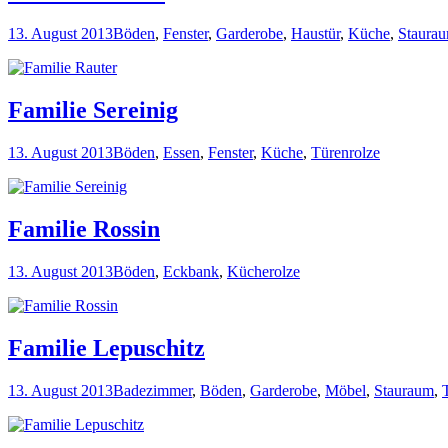
13. August 2013
Böden
,
Fenster
,
Garderobe
,
Haustür
,
Küche
,
Staura
Familie Sereinig
13. August 2013
Böden
,
Essen
,
Fenster
,
Küche
,
Türen
rolze
Familie Rossin
13. August 2013
Böden
,
Eckbank
,
Küche
rolze
Familie Lepuschitz
13. August 2013
Badezimmer
,
Böden
,
Garderobe
,
Möbel
,
Stauraum
,