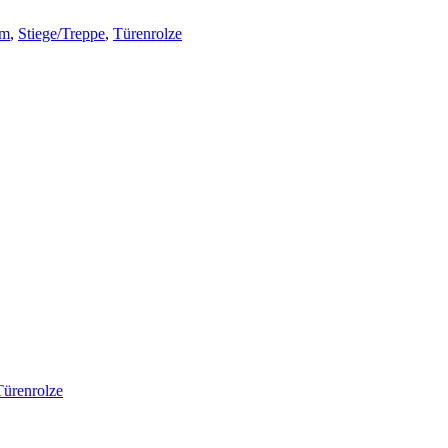
um
,
Stiege/Treppe
,
Türen
rolze
Türen
rolze