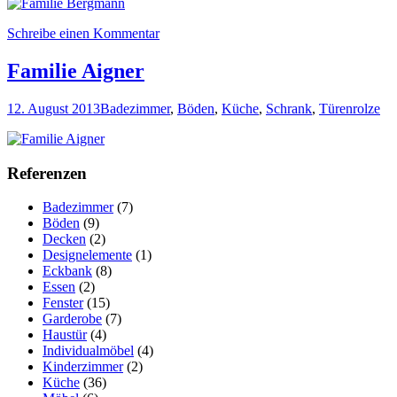
Schreibe einen Kommentar
Familie Aigner
12. August 2013
Badezimmer
,
Böden
,
Küche
,
Schrank
,
Türen
rolze
Referenzen
Badezimmer
(7)
Böden
(9)
Decken
(2)
Designelemente
(1)
Eckbank
(8)
Essen
(2)
Fenster
(15)
Garderobe
(7)
Haustür
(4)
Individualmöbel
(4)
Kinderzimmer
(2)
Küche
(36)