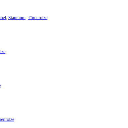
bel
,
Stauraum
,
Türen
rolze
olze
e
ren
rolze