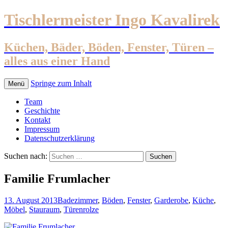
Tischlermeister Ingo Kavalirek
Küchen, Bäder, Böden, Fenster, Türen –
alles aus einer Hand
Springe zum Inhalt
Menü
Team
Geschichte
Kontakt
Impressum
Datenschutzerklärung
Suchen nach:
Familie Frumlacher
13. August 2013
Badezimmer
,
Böden
,
Fenster
,
Garderobe
,
Küche
,
Möbel
,
Stauraum
,
Türen
rolze