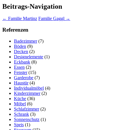
Beitrags-Navigation
←
Familie Martinz
Familie Gaggl
→
Referenzen
Badezimmer
(7)
Böden
(9)
Decken
(2)
Designelemente
(1)
Eckbank
(8)
Essen
(2)
Fenster
(15)
Garderobe
(7)
Haustür
(4)
Individualmöbel
(4)
Kinderzimmer
(2)
Küche
(36)
Möbel
(6)
Schlafzimmer
(2)
Schrank
(3)
Sonnenschutz
(1)
Speis
(1)
Stauraum
(15)