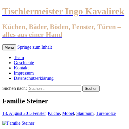
Tischlermeister Ingo Kavalirek
Küchen, Bäder, Böden, Fenster, Türen –
alles aus einer Hand
Springe zum Inhalt
Menü
Team
Geschichte
Kontakt
Impressum
Datenschutzerklärung
Suchen nach:
Familie Steiner
13. August 2013
Fenster
,
Küche
,
Möbel
,
Stauraum
,
Türen
rolze